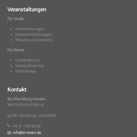
Veranstaltungen
Für Große
Autorenlesungen
Hausveranstaltungen
Theater und Konzerte
Für Kleine
Leseförderung
Verkaufstraining
Erlebnistage
Kontakt
Buchhandlung erLesen
Matterstockstraße 22
97080 Würzburg - Grombühl
09 31 . 299 94 99
info@er-lesen.de