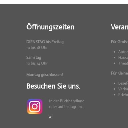
Öffnungszeiten
Veran
DIENSTAG bis Freitag
Für Groß
10 bis 18 Uhr
Auto
Samstag
Hausv
10 bis 14 Uhr
Theat
Für Kleine
Montag geschlossen!
Lesef
Besuchen Sie uns.
Verka
Erleb
In der Buchhandlung
oder auf Instagram.