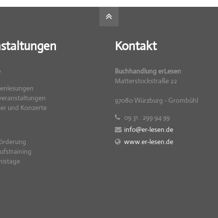
staltungen
Kontakt
e
Buchhandlung erLesen
Matterstockstraße 22
renlesungen
eranstaltungen
97080 Würzburg - Grombühl
er und Konzerte
09 31 . 299 94 99
info@er-lesen.de
örderung
www.er-lesen.de
ufstraining
nistage