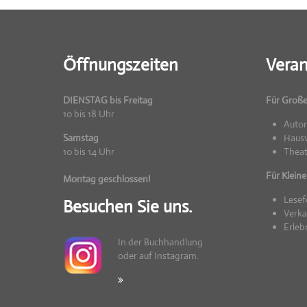
Öffnungszeiten
Veran
DIENSTAG bis Freitag
Für Groß
10 bis 18 Uhr
Auto
Samstag
Hausv
10 bis 14 Uhr
Theat
Für Kleine
Montag geschlossen!
Lesef
Besuchen Sie uns.
Verka
Erleb
In der Buchhandlung
oder auf Instagram.