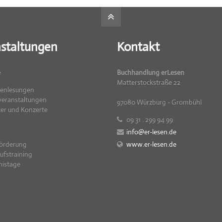
staltungen
Kontakt
e
Buchhandlung erLesen
Matterstockstraße 22
renlesungen
eranstaltungen
97080 Würzburg - Grombühl
er und Konzerte
09 31 . 299 94 99
info@er-lesen.de
örderung
www.er-lesen.de
ufstraining
nistage