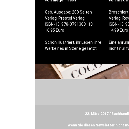
von Megan Hess
von Kit de
Geb. Ausgabe: 208 Seiten
Broschiert
Verlag: Prestel Verlag
Verlag: R
ISBN-13: 978-3791383118
ISBN-13: 
16,95 Euro
14,99 Euro
Schön illustriert, ihr Leben, ihre
Eine anrüh
Werke neu in Szene gesetzt.
nicht nur f
22. März 2017 / Buchhandl
Wenn Sie diesen Newsletter nicht me