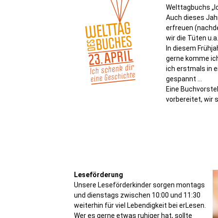
Welttagbuchs „Ic
Auch dieses Jahr
erfreuen (nachde
wir die Tüten u.a
In diesem Frühja
gerne komme ich
ich erstmals in 
gespannt …
Eine Buchvorstel
vorbereitet, wir s
Leseförderung
Unsere Leseförderkinder sorgen montags
und dienstags zwischen 10:00 und 11:30
weiterhin für viel Lebendigkeit bei erLesen.
Wer es gerne etwas ruhiger hat, sollte