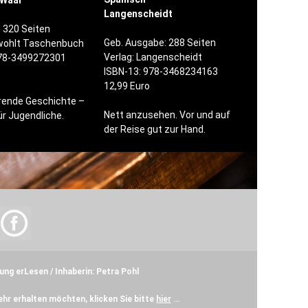
 Waal
Langenscheidt
: 320 Seiten
Geb. Ausgabe: 288 Seiten
owohlt Taschenbuch
Verlag: Langenscheidt
978-3499272301
ISBN-13: 978-3468234163
12,99 Euro
rende Geschichte –
Nett anzusehen. Vor und auf
ür Jugendliche.
der Reise gut zur Hand.
ung erLesen / Inhaberin: Petra Pohl
hr erhalten möchten, klicken Sie bitte
hier
…