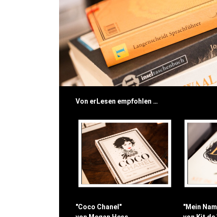
Von erLesen empfohlen …
"Coco Chanel"
"Mein Name